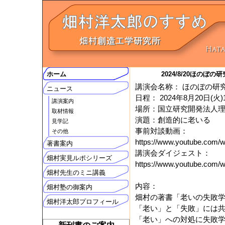
ホーム
2024/8/20ほの
講演会名称： ほのぼの研
ニュース
日程： 2024年8月20日(火)13
講演案内
場所：国立研究開発法人
取材情報
演題：創造的に老いる
見学記
事前対談動画：
その他
https://www.youtube.com
著書案内
講演会ダイジェスト：
畑村実見ルポシリーズ
https://www.youtube.co
畑村先生のミニ講義
内容：
畑村塾の御案内
畑村の著書「老いの失敗
畑村洋太郎プロフィール
「老い」と「失敗」には
「老い」への対処に失敗