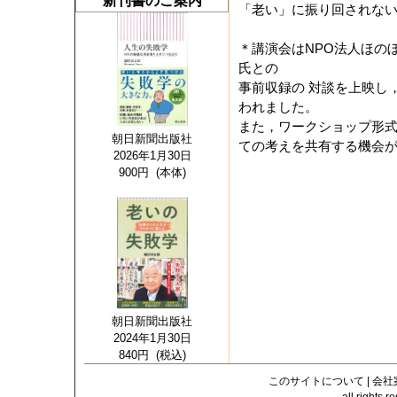
新刊書のご案内
「老い」に振り回されな
＊講演会はNPO法人ほの
氏との
事前収録の 対談を上映し
われました。
また，ワークショップ形
朝日新聞出版社
ての考えを共有する機会
2026年1月30日
900円 (本体)
朝日新聞出版社
2024年1月30日
840円 (税込)
このサイトについて
|
会社
all righ