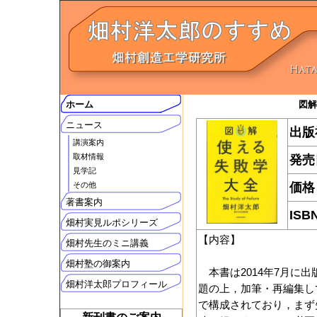
ホーム
図解
ニュース
出版
講演案内
取材情報
発売
見学記
その他
価格
著書案内
ISB
畑村実見ルポシリーズ
【内容】
畑村先生のミニ講義
畑村塾の御案内
本書は2014年7月に
畑村洋太郎プロフィール
題の上，加筆・再編集し
で構成されており，まず